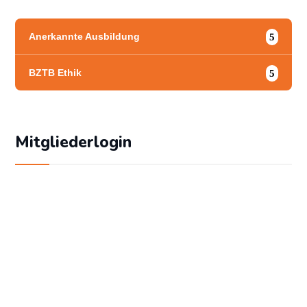
Anerkannte Ausbildung
BZTB Ethik
Mitgliederlogin
Geben Sie Ihren Benutzernamen und Ihr
Passwort ein, um sich an der Website
anzumelden:
Benutzername